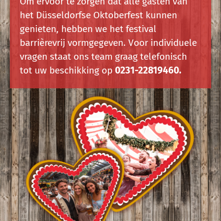
Om ervoor te zorgen dat alle gasten van
het Düsseldorfse Oktoberfest kunnen
genieten, hebben we het festival
barrièrevrij vormgegeven. Voor individuele
vragen staat ons team graag telefonisch
tot uw beschikking op
0231-22819460.