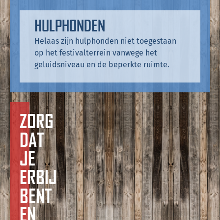
HULPHONDEN
Helaas zijn hulphonden niet toegestaan
op het festivalterrein vanwege het
geluidsniveau en de beperkte ruimte.
ZORG
DAT
JE
ERBIJ
BENT
EN