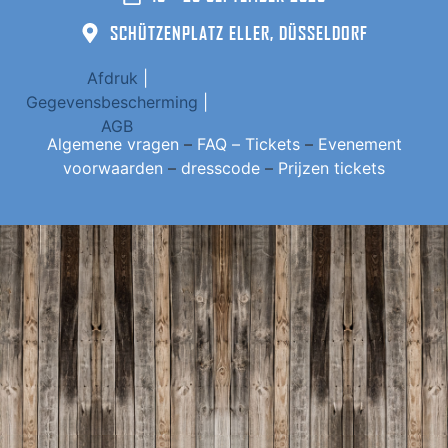
SCHÜTZENPLATZ ELLER, DÜSSELDORF
Afdruk
|
Gegevensbescherming
|
AGB
Algemene vragen
–
FAQ – Tickets
–
Evenement
voorwaarden
–
dresscode
–
Prijzen tickets