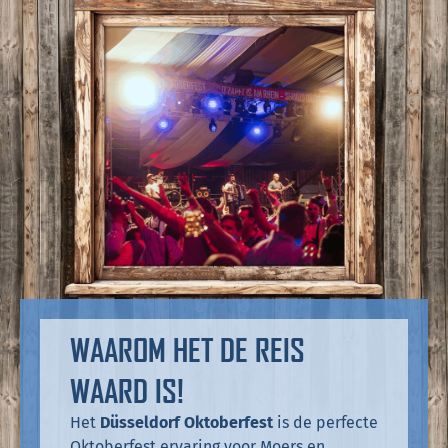
WAAROM HET DE REIS
WAARD IS!
Het
Düsseldorf Oktoberfest
is de perfecte
Oktoberfest ervaring voor Moers en