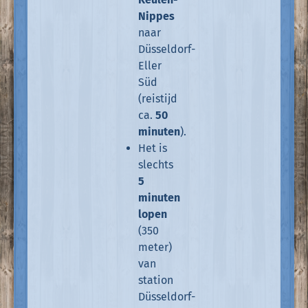
Nippes
naar
Düsseldorf-
Eller
Süd
(reistijd
ca.
50
minuten
).
Het is
slechts
5
minuten
lopen
(350
meter)
van
station
Düsseldorf-