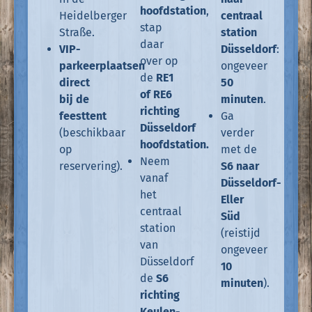
hoofdstation
,
Heidelberger
centraal
stap
Straße.
station
daar
VIP-
Düsseldorf
:
over op
parkeerplaatsen
ongeveer
de
RE1
direct
50
of RE6
bij de
minuten
.
richting
feesttent
Ga
Düsseldorf
(beschikbaar
verder
hoofdstation.
op
met de
Neem
reservering).
S6 naar
vanaf
Düsseldorf-
het
Eller
centraal
Süd
station
(reistijd
van
ongeveer
Düsseldorf
10
de
S6
minuten
).
richting
Keulen-