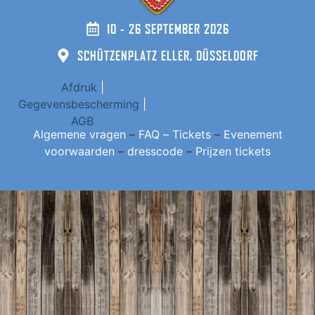
10 - 26 SEPTEMBER 2026
SCHÜTZENPLATZ ELLER, DÜSSELDORF
Afdruk
|
Gegevensbescherming
|
AGB
Algemene vragen
–
FAQ – Tickets
–
Evenement
voorwaarden
–
dresscode
–
Prijzen tickets