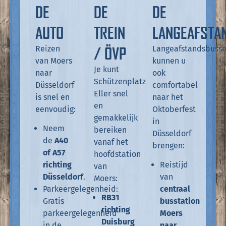
DE
DE
DE
AUTO
TREIN
LANGEAFSTA
/ ÖVP
Reizen
Langeafstandsbuss
van Moers
kunnen u
Je kunt
naar
ook
Schützenplatz
Düsseldorf
comfortabel
Eller snel
is snel en
naar het
en
eenvoudig:
Oktoberfest
gemakkelijk
in
Neem
bereiken
Düsseldorf
de
A40
vanaf het
brengen:
of A57
hoofdstation
richting
Reistijd
van
Düsseldorf
.
van
Moers:
Parkeergelegenheid:
centraal
RB31
Gratis
busstation
richting
parkeergelegenheid
Moers
Duisburg
in de
naar