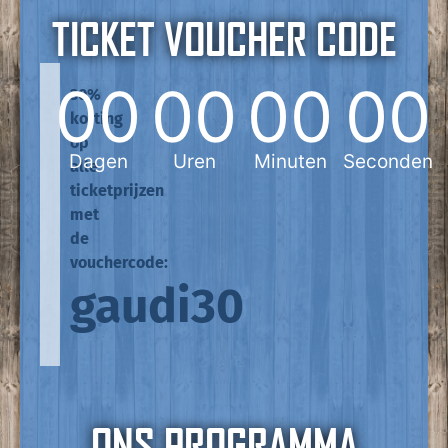
TICKET VOUCHER CODE
00
00
00
00
30%
korting
op
Dagen
Uren
Minuten
Seconden
alle
ticketprijzen
met
de
vouchercode:
gaudi30
ONS PROGRAMMA