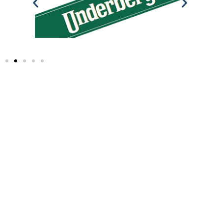
ZORG DAT JE
ERBIJ BENT
EN
RESERVEER
NU JE
PLAATS BIJ !