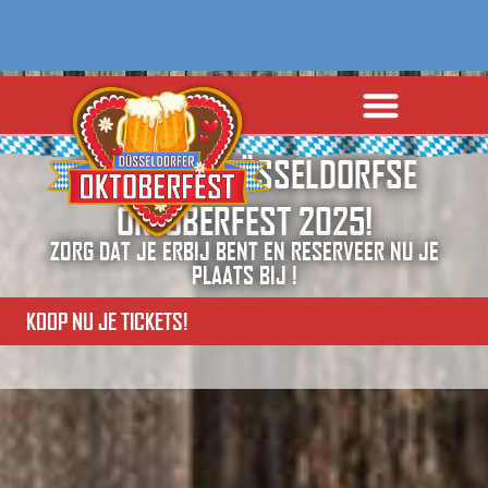
BELEEF HET DÜSSELDORFSE
OKTOBERFEST 2025!
ZORG DAT JE ERBIJ BENT EN RESERVEER NU JE
PLAATS BIJ !
KOOP NU JE TICKETS!