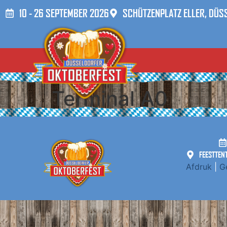
10 - 26 SEPTEMBER 2026
SCHÜTZENPLATZ ELLER, DÜS
Terminal A0
FEESTTEN
Afdruk
|
G