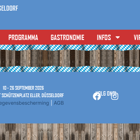
SELDORF
PROGRAMMA
GASTRONOMIE
INFOS
VI
10 - 26 SEPTEMBER 2026
VOLG ONS!
T SCHÜTZENPLATZ ELLER, DÜSSELDORF
egevensbescherming
|
AGB